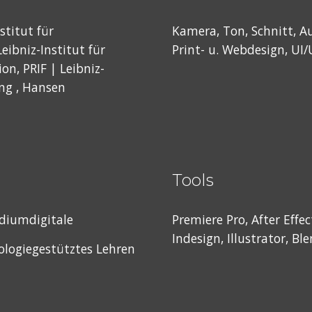
stitut für
Kamera, Ton, Schnitt, Au
eibniz-Institut für
Print- u. Webdesign, UI
n, PRIF | Leibniz-
ng ,
Hansen
Tools
udiumdigitale
Premiere Pro, After Effe
Indesign
,
Illustrator
, Bl
logiegestütztes Lehren