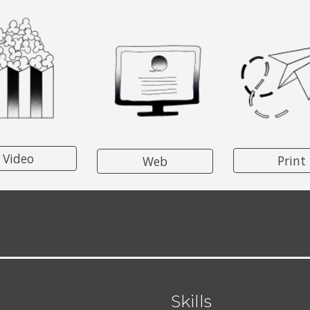
Video
Print
Web
Skills